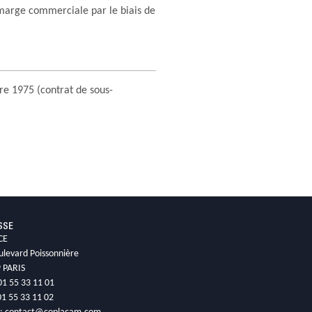
arge commerciale par le biais de
e 1975 (contrat de sous-
SSE
CE
ulevard Poissonnière
 PARIS
 01 55 33 11 01
01 55 33 11 02