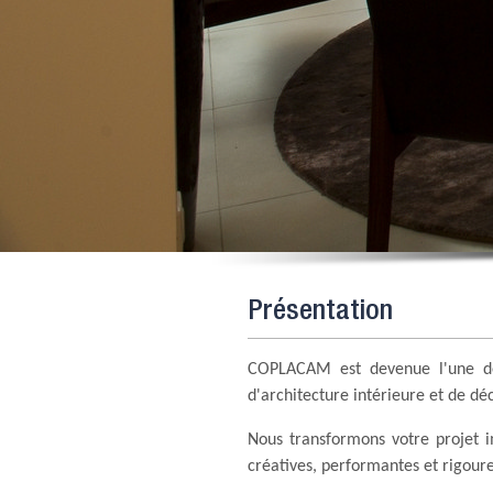
1
2
3
4
5
6
7
8
9
10
11
12
13
14
15
16
17
18
19
20
21
22
23
24
25
26
27
28
Présentation
COPLACAM est devenue l'une des 
d'architecture intérieure et de d
Nous transformons votre projet 
créatives, performantes et rigou