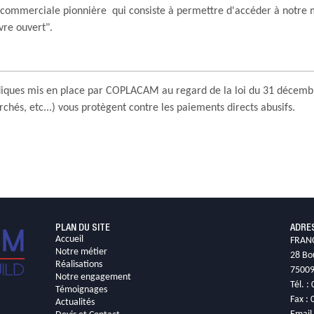
ommerciale pionnière qui consiste à permettre d'accéder à notre m
vre ouvert".
e
diques mis en place par COPLACAM au regard de la loi du 31 décembr
hés, etc...) vous protègent contre les paiements directs abusifs.
PLAN DU SITE
ADRE
Accueil
FRAN
Notre métier
28 Bo
Réalisations
75009
Notre engagement
Tél. :
Témoignages
Fax : 
Actualités